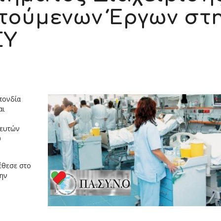
τούμενων Έργων στ
ΣΥ
πονδία
αι
λευτών
ύ
έθεσε στο
την