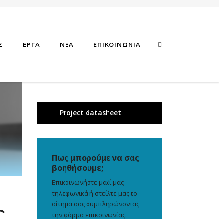
Σ
ΕΡΓΑ
ΝΕΑ
ΕΠΙΚΟΙΝΩΝΙΑ
Project datasheet
Πως μπορούμε να σας
βοηθήσουμε;
Επικοινωνήστε μαζί μας
τηλεφωνικά ή στείλτε μας το
αίτημα σας συμπληρώνοντας
ς
την φόρμα επικοινωνίας.