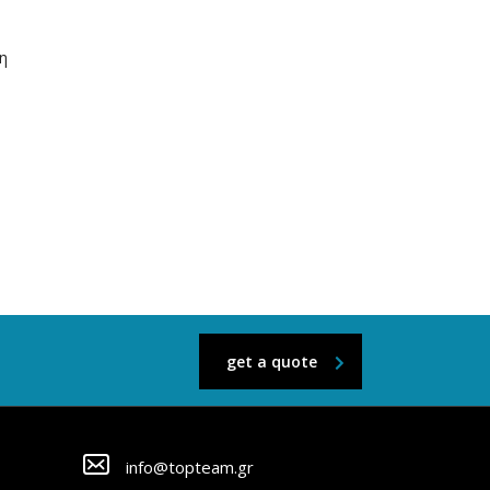
 η
get a quote
info@topteam.gr