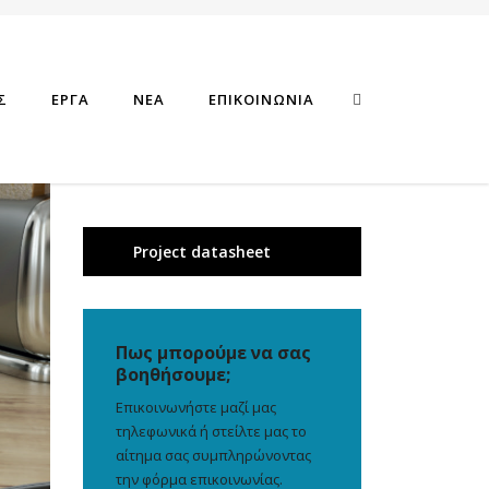
Σ
ΕΡΓΑ
ΝΕΑ
ΕΠΙΚΟΙΝΩΝΙΑ
Project datasheet
Πως μπορούμε να σας
βοηθήσουμε;
Επικοινωνήστε μαζί μας
τηλεφωνικά ή στείλτε μας το
αίτημα σας συμπληρώνοντας
την φόρμα επικοινωνίας.