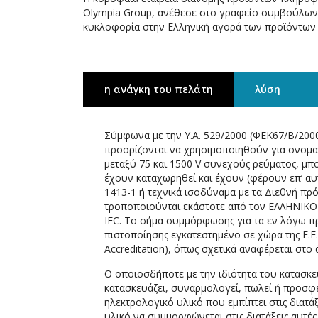
Olympia Group, ανέθεσε στο γραφείο συμβούλων 
κυκλοφορία στην Ελληνική αγορά των προϊόντων
η ανάγκη του πελάτη
λύση
Σύμφωνα με την Υ.Α. 529/2000 (ΦΕΚ67/Β/2000)
προορίζονται να χρησιμοποιηθούν για ονομασ
μεταξύ 75 και 1500 V συνεχούς ρεύματος, μ
έχουν καταχωρηθεί και έχουν (φέρουν επ’ 
1413-1 ή τεχνικά ισοδύναμα με τα Διεθνή πρό
τροποποιούνται εκάστοτε από τον ΕΛΛΗΝΙΚ
IEC. Το σήμα συμμόρφωσης για τα εν λόγω π
πιστοποίησης εγκατεστημένο σε χώρα της Ε.Ε
Accreditation), όπως σχετικά αναφέρεται στο 
Ο οποιοσδήποτε με την ιδιότητα του κατασκε
κατασκευάζει, συναρμολογεί, πωλεί ή προσφέρ
ηλεκτρολογικό υλικό που εμπίπτει στις διατ
υλικό να συμμορφώνεται στις διατάξεις αυτές