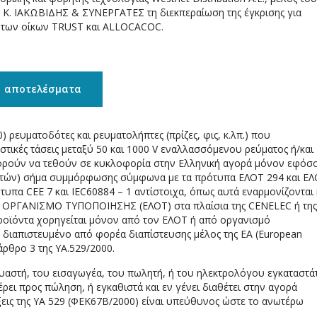
Κ. ΙΑΚΩΒΙΔΗΣ & ΣΥΝΕΡΓΑΤΕΣ τη διεκπεραίωση της έγκρισης για
 των οίκων TRUST και ALLOCACOC.
αποτελέσματα
 ρευματοδότες και ρευματολήπτες (πρίζες, φις, κ.λπ.) που
τικές τάσεις μεταξύ 50 και 1000 V εναλλασσόμενου ρεύματος ή/και
πορούν να τεθούν σε κυκλοφορία στην Ελληνική αγορά μόνον εφόσ
αυτών) σήμα συμμόρφωσης σύμφωνα με τα πρότυπα ΕΛΟΤ 294 και Ε
τυπα CEE 7 και IEC60884 – 1 αντίστοιχα, όπως αυτά εναρμονίζονται
Ο ΟΡΓΑΝΙΣΜΟ ΤΥΠΟΠΟΙΗΣΗΣ (ΕΛΟΤ) στα πλαίσια της CENELEC ή της
ροϊόντα χορηγείται μόνον από τον ΕΛΟΤ ή από οργανισμό
. διαπιστευμένο από φορέα διαπίστευσης μέλος της ΕΑ (European
άρθρο 3 της ΥΑ.529/2000.
υαστή, του εισαγωγέα, του πωλητή, ή του ηλεκτρολόγου εγκαταστά
ει προς πώληση, ή εγκαθιστά και εν γένει διαθέτει στην αγορά
άξεις της ΥΑ 529 (ΦΕΚ67Β/2000) είναι υπεύθυνος ώστε το ανωτέρω
.